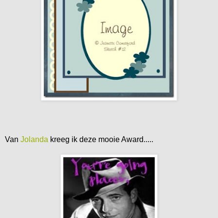
Van
Jolanda
kreeg ik deze mooie Award.....