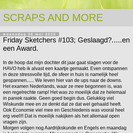
SCRAPS AND MORE
woensdag 26 mei 2010
Friday Sketchers #103; Geslaagd?.....en
een Award.
In de hoop dat mijn dochter dit jaar gaat slagen voor de
HAVO heb ik alvast een kaartje gemaakt. Even ontspannen
in deze stressvolle tijd, de sfeer in huis is namelijk heel
gespannen...... We leven hier van de ups naar de downs.
Het examen Nederlands, waar ze mee begonnen is, was
een regelrechte ramp! Het was zo moeilijk dat ze helemaal
in paniek raakte. Geen goed begin dus. Gelukkig viel
Wiskunde mee en ze denkt dat ze dat wel gehaald heeft.
Ook Economie viel mee en Geschiedenis was vooral heel
erg veel!!! Dat is moeilijk nakijken als het allemaal open
vragen zijn.
Morgen volgen nog Aardrijkskunde en Engels en maandag