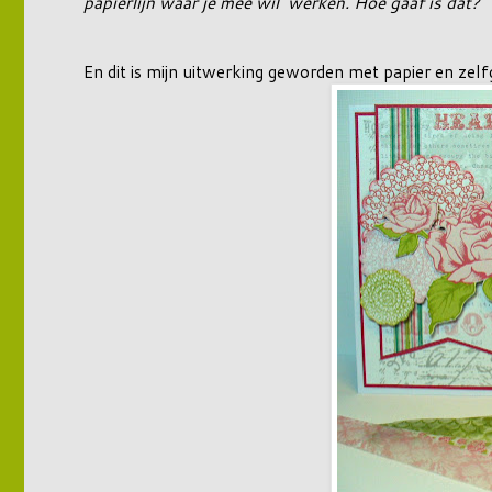
papierlijn waar je mee wil werken. Hoe gaaf is dat?
En dit is mijn uitwerking geworden met papier en ze