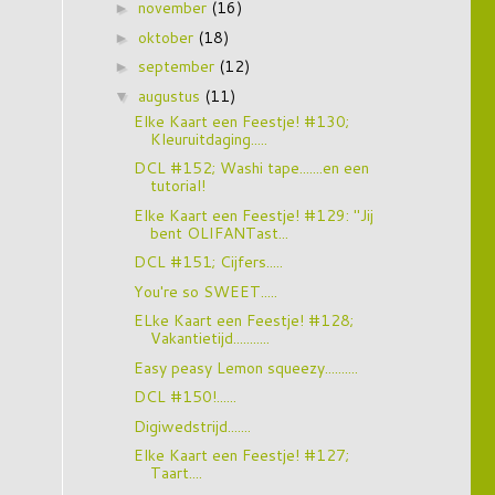
november
(16)
►
oktober
(18)
►
september
(12)
►
augustus
(11)
▼
Elke Kaart een Feestje! #130;
Kleuruitdaging.....
DCL #152; Washi tape.......en een
tutorial!
Elke Kaart een Feestje! #129: "Jij
bent OLIFANTast...
DCL #151; Cijfers.....
You're so SWEET.....
ELke Kaart een Feestje! #128;
Vakantietijd...........
Easy peasy Lemon squeezy..........
DCL #150!......
Digiwedstrijd.......
Elke Kaart een Feestje! #127;
Taart....